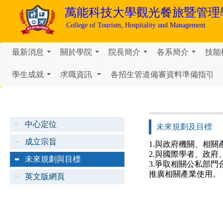
萬能科技大學
觀光餐旅暨管理
College of Tourism, Hospitality and Management
最新消息
關於學院
院長簡介
各系簡介
技能
...
...
...
...
學生成就
求職資訊
各招生管道備審資料準備指引
...
...
中心定位
未來規劃及目標
成立宗旨
1.與政府機關、相
2.與國際學者、政
未來規劃與目標
3.爭取相關公私部
推廣相關產業使用。
英文版網頁