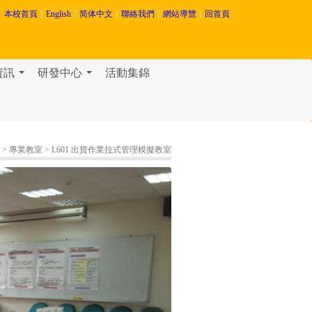
本校首頁
｜
English
｜
简体中文
｜
聯絡我們
｜
網站導覽
｜
回首頁
資訊
研發中心
活動集錦
...
...
> 專業教室
> L601 出貨作業拉式管理模擬教室