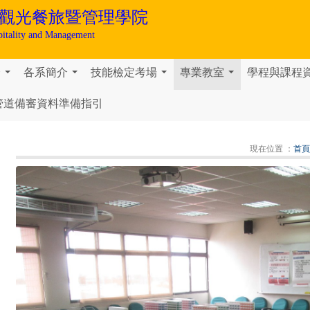
觀光餐旅暨管理學院
pitality and Management
介
各系簡介
技能檢定考場
專業教室
學程與課程
...
...
...
...
管道備審資料準備指引
現在位置 ：
首頁