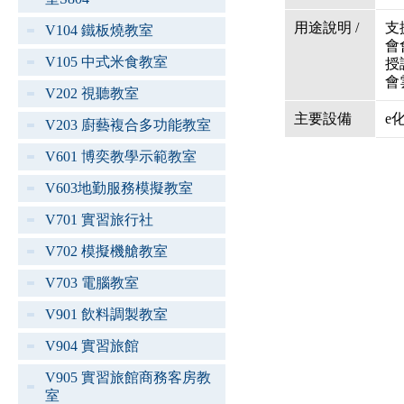
用途說明 /
支
V104 鐵板燒教室
會
V105 中式米食教室
授
會
V202 視聽教室
主要設備
e
V203 廚藝複合多功能教室
V601 博奕教學示範教室
V603地勤服務模擬教室
V701 實習旅行社
V702 模擬機艙教室
V703 電腦教室
V901 飲料調製教室
V904 實習旅館
V905 實習旅館商務客房教
室