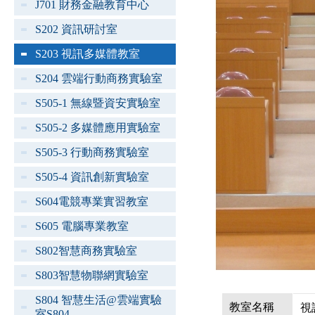
J701 財務金融教育中心
S202 資訊研討室
S203 視訊多媒體教室
S204 雲端行動商務實驗室
S505-1 無線暨資安實驗室
S505-2 多媒體應用實驗室
S505-3 行動商務實驗室
S505-4 資訊創新實驗室
S604電競專業實習教室
S605 電腦專業教室
S802智慧商務實驗室
S803智慧物聯網實驗室
S804 智慧生活@雲端實驗
教室名稱
視
室S804