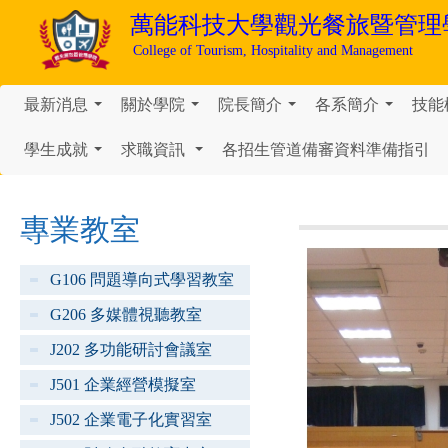
萬能科技大學
觀光餐旅暨管理
College of Tourism, Hospitality and Management
最新消息
關於學院
院長簡介
各系簡介
技能
...
...
...
...
學生成就
求職資訊
各招生管道備審資料準備指引
...
...
專業教室
G106 問題導向式學習教室
G206 多媒體視聽教室
J202 多功能研討會議室
J501 企業經營模擬室
J502 企業電子化實習室