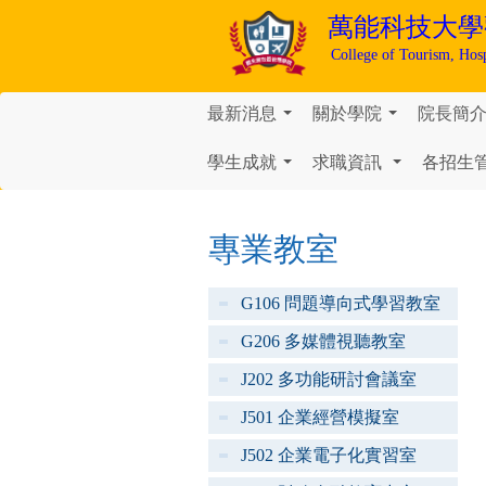
萬能科技大學
College of Tourism, Hos
最新消息
關於學院
院長簡
...
...
學生成就
求職資訊
各招生
...
...
專業教室
G106 問題導向式學習教室
G206 多媒體視聽教室
J202 多功能研討會議室
J501 企業經營模擬室
J502 企業電子化實習室