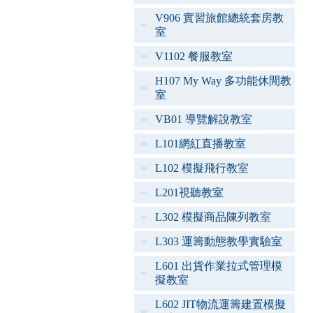
V906 實習旅館總統套房教
室
V1102 餐服教室
H107 My Way 多功能休閒教
室
VB01 導覽解說教室
L101網紅直播教室
L102 模擬飛行教室
L201視聽教室
L302 模擬商品陳列教室
L303 運籌動態教學實驗室
L601 出貨作業拉式管理模
擬教室
L602 JIT物流運籌建置模擬