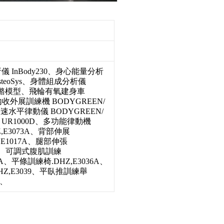
 InBody230、身心能量分析
steoSys、身體組成分析儀
骨骼模型、飛輪有氧建身車
收外展訓練機 BODYGREEN/
水平律動儀 BODYGREEN/
/ UR1000D、多功能律動機
Z,E3073A、背部伸展
,E1017A、腿部伸張
045、可調式腹肌訓練
4A、平條訓練椅.DHZ,E3036A、
HZ,E3039、平臥推訓練舉
3、