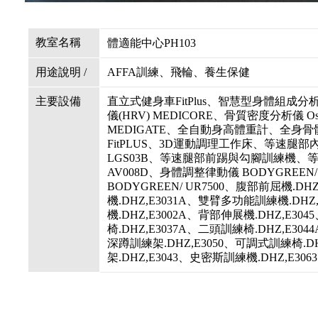
教室名稱
體適能中心PH103
用途說明 /
AFFA訓練、飛輪、養生保健
主要設備
直立式健身車FitPlus、智慧型身體組成分析儀
儀(HRV) MEDICORE、骨質密度分析儀 O
MEDIGATE、全自動身高體重計、全身
FitPLUS、3D運動調理工作床、等速腿部內
LGS03B、等速腿部前踢與勾腳訓練機、等速
AV008D、身體調整律動儀 BODYGREEN
BODYGREEN/ UR7500、腹部前屈機.DH
機.DHZ,E3031A、雙臂多功能訓練機.DHZ
機.DHZ,E3002A、背部伸展機.DHZ,E3
椅.DHZ,E3037A、二頭訓練椅.DHZ,E304
深蹲訓練架.DHZ,E3050、可調式訓練椅.D
架.DHZ,E3043、史密斯訓練機.DHZ,E306