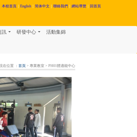
本校首頁
｜
English
｜
简体中文
｜
聯絡我們
｜
網站導覽
｜
回首頁
資訊
研發中心
活動集錦
...
...
現在位置 ：
首頁
> 專業教室
> PH01體適能中心