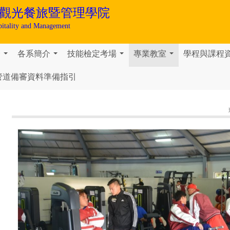
觀光餐旅暨管理學院
pitality and Management
介
各系簡介
技能檢定考場
專業教室
學程與課程
...
...
...
...
管道備審資料準備指引