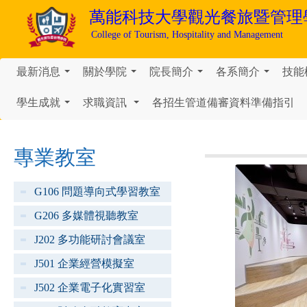
萬能科技大學
觀光餐旅暨管理
College of Tourism, Hospitality and Management
最新消息
關於學院
院長簡介
各系簡介
技能
...
...
...
...
學生成就
求職資訊
各招生管道備審資料準備指引
...
...
專業教室
G106 問題導向式學習教室
G206 多媒體視聽教室
J202 多功能研討會議室
J501 企業經營模擬室
J502 企業電子化實習室