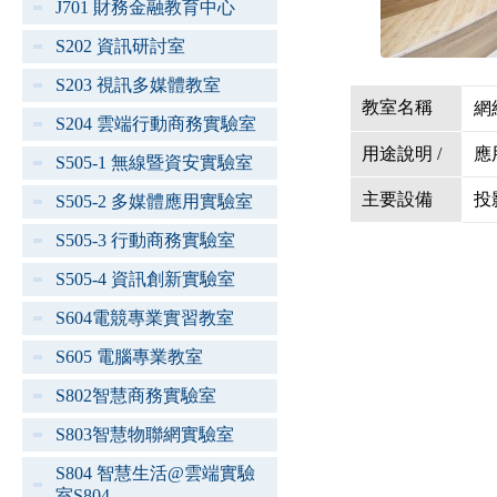
J701 財務金融教育中心
S202 資訊研討室
S203 視訊多媒體教室
教室名稱
網
S204 雲端行動商務實驗室
用途說明 /
應
S505-1 無線暨資安實驗室
主要設備
投
S505-2 多媒體應用實驗室
S505-3 行動商務實驗室
S505-4 資訊創新實驗室
S604電競專業實習教室
S605 電腦專業教室
S802智慧商務實驗室
S803智慧物聯網實驗室
S804 智慧生活@雲端實驗
室S804