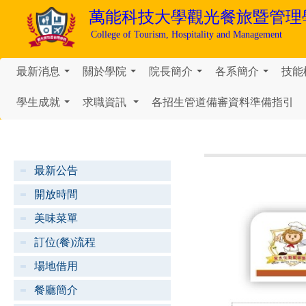
萬能科技大學
觀光餐旅暨管理
College of Tourism, Hospitality and Management
最新消息
關於學院
院長簡介
各系簡介
技能
...
...
...
...
學生成就
求職資訊
各招生管道備審資料準備指引
...
...
最新公告
開放時間
美味菜單
訂位(餐)流程
場地借用
餐廳簡介