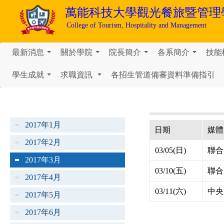
萬能科技大學
觀光餐旅暨管理
College of Tourism, Hospitality and Management
最新消息
關於學院
院長簡介
各系簡介
技能
...
...
...
...
學生成就
求職資訊
各招生管道備審資料準備指引
...
...
2017年1月
日期
媒體
2017年2月
03/05(日)
聯合
2017年3月
03/10(五)
聯合
2017年4月
03/11(六)
中央
2017年5月
2017年6月