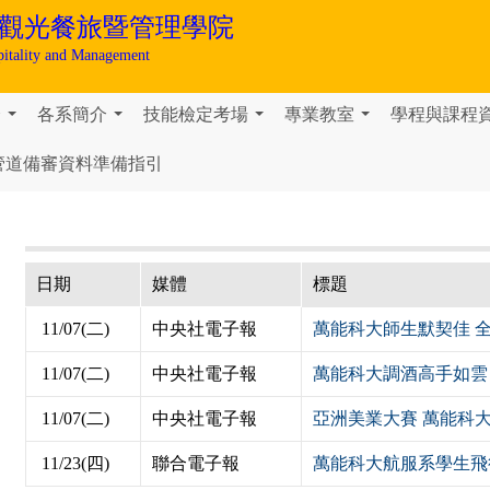
觀光餐旅暨管理學院
pitality and Management
介
各系簡介
技能檢定考場
專業教室
學程與課程
...
...
...
...
管道備審資料準備指引
日期
媒體
標題
11/07(二)
中央社電子報
萬能科大師生默契佳 
11/07(二)
中央社電子報
萬能科大調酒高手如雲 全
11/07(二)
中央社電子報
亞洲美業大賽 萬能科大
11/23(四)
聯合電子報
萬能科大航服系學生飛