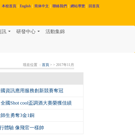
本校首頁
｜
English
｜
简体中文
｜
聯絡我們
｜
網站導覽
｜
回首頁
資訊
研發中心
活動集錦
...
...
現在位置 ：
首頁
>
> 2017年11月
全國資訊應用服務創新競賽奪冠
國Shot cool盃調酒大賽榮獲佳績
師生勇奪3金1銅
行體驗 像飛官一樣帥