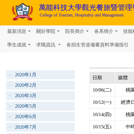
萬能科技大學
觀光餐旅暨管理
College of Tourism, Hospitality and Management
最新消息
關於學院
院長簡介
各系簡介
技能
...
...
...
...
學生成就
求職資訊
各招生管道備審資料準備指引
...
...
2020年1月
日期
媒體
2020年2月
10/06(二)
桃
2020年3月
10/12(一)
經濟
2020年5月
10/14(四)
桃
2020年6月
10/15(五)
中
2020年7月