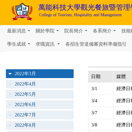
萬能科技大學
觀光餐旅暨管理
College of Tourism, Hospitality and Management
最新消息
關於學院
院長簡介
各系簡介
技能
...
...
...
...
學生成就
求職資訊
各招生管道備審資料準備指引
...
...
2022年3月
日期
媒體
2022年4月
3/1
經濟日
2022年5月
3/4
經濟日
2022年6月
3/7
經濟日
2022年7月
3/8
經濟日
2022年8月