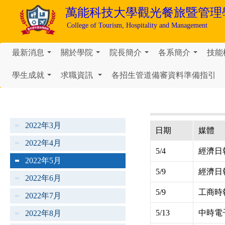
萬能科技大學
觀光餐旅暨管理
College of Tourism, Hospitality and Management
最新消息
關於學院
院長簡介
各系簡介
技能
...
...
...
...
學生成就
求職資訊
各招生管道備審資料準備指引
...
...
2022年3月
日期
媒體
2022年4月
5/4
經濟日
2022年5月
5/9
經濟日
2022年6月
5/9
工商時
2022年7月
5/13
中時電
2022年8月