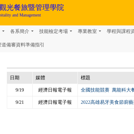
觀光餐旅暨管理學院
pitality and Management
介
各系簡介
技能檢定考場
專業教室
學程與課程
...
...
...
...
管道備審資料準備指引
日期
媒體
標題
9/19
經濟日報電子報
全國技能競賽 萬能科大
9/21
經濟日報電子報
2022高雄易牙美食節廚藝