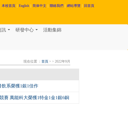
本校首頁
｜
English
｜
简体中文
｜
聯絡我們
｜
網站導覽
｜
回首頁
資訊
研發中心
活動集錦
...
...
現在位置 ：
首頁
>
> 2022年9月
餐飲系榮獲1銀1佳作
競賽 萬能科大榮獲1特金1金1銀6銅