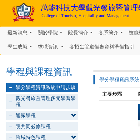
萬能科技大學
觀光餐旅暨管理
College of Tourism, Hospitality and Management
最新消息
關於學院
院長簡介
各系簡介
技能
...
...
...
...
學生成就
求職資訊
各招生管道備審資料準備指引
...
...
學程與課程資訊
學分學程資訊系統
學分學程資訊系統申請步驟
主要步驟
觀光餐旅暨管理多元學習學
程
通識學程
院共同必修課程
跨域特色課程