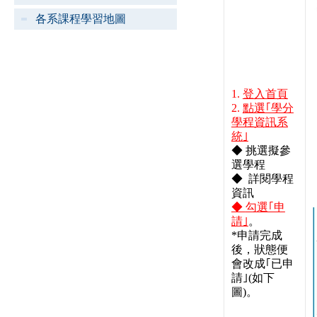
各系課程學習地圖
1.
登入首頁
2.
點選｢學分
學程資訊系
統｣
◆
挑選擬參
選學程
◆
詳閱學程
資訊
◆
勾選｢申
請｣
。
*申請完成
後，狀態便
會改成｢已申
請｣(如下
圖)。