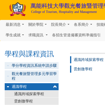
萬能科技大學
觀光餐旅暨管理
College of Tourism, Hospitality and Management
最新消息
關於學院
院長簡介
各系簡介
技能
...
...
...
...
學生成就
求職資訊
各招生管道備審資料準備指引
...
...
學程與課程資訊
通識跨域探索學程
學分學程資訊系統申請步驟
雲創微學程
觀光餐旅暨管理多元學習學
程
通識學程
通識跨域探索學程
雲創微學程