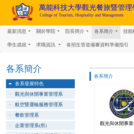
萬能科技大學
觀光餐旅暨管理
College of Tourism, Hospitality and Management
最新消息
關於學院
院長簡介
各系簡介
技能
...
...
...
...
學生成就
求職資訊
各招生管道備審資料準備指引
...
...
各系簡介
各系簡介
各系發展特色
觀光與休閒事業管理系
航空暨運輸服務管理系
餐飲管理系
觀光與休閒事業
企業管理系(所)