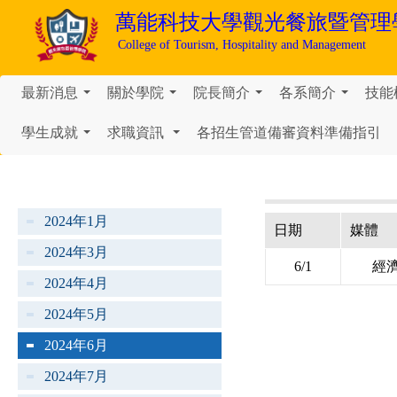
萬能科技大學
觀光餐旅暨管理
College of Tourism, Hospitality and Management
最新消息
關於學院
院長簡介
各系簡介
技能
...
...
...
...
學生成就
求職資訊
各招生管道備審資料準備指引
...
...
2024年1月
日期
媒體
2024年3月
6/1
經
2024年4月
2024年5月
2024年6月
2024年7月