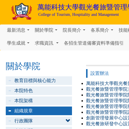
萬能科技大學
觀光餐旅暨管理
College of Tourism, Hospitality and Management
最新消息
關於學院
院長簡介
各系簡介
技能
...
...
...
...
學生成就
求職資訊
各招生管道備審資料準備指引
...
...
關於學院
設置辦法
教育目標與核心能力
萬能科技大學觀光餐旅暨
觀光餐旅暨管理學院主管
本院特色
觀光餐旅暨管理學院院務
本院架構
觀光餐旅暨管理學院院務
觀光餐旅暨管理學院教師
組織規章
觀光餐旅暨管理學院課程
創新管理發展中心設置辦法
行政團隊
觀光餐旅研發中心設置辦法