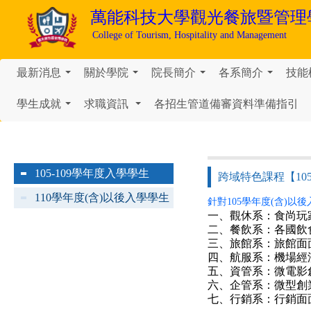
萬能科技大學
觀光餐旅暨管理
College of Tourism, Hospitality and Management
最新消息
關於學院
院長簡介
各系簡介
技能
...
...
...
...
學生成就
求職資訊
各招生管道備審資料準備指引
...
...
105-109學年度入學學生
跨域特色課程【10
110學年度(含)以後入學學生
針對105學年度(含)
一、觀休系：食尚玩家
二、餐飲系：各國飲
三、旅館系：旅館面
四、航服系：機場經
五、資管系：微電影
六、企管系：微型創
七、行銷系：行銷面