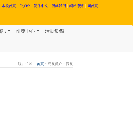
本校首頁
｜
English
｜
简体中文
｜
聯絡我們
｜
網站導覽
｜
回首頁
資訊
研發中心
活動集錦
...
...
現在位置 ：
首頁
> 院長簡介
> 院長