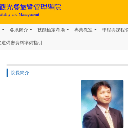
觀光餐旅暨管理學院
pitality and Management
介
各系簡介
技能檢定考場
專業教室
學程與課程
...
...
...
...
管道備審資料準備指引
院長簡介