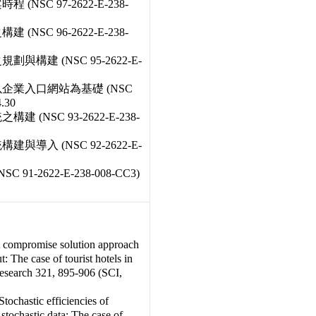
SC 97-2622-E-238-
SC 96-2622-E-238-
構建 (NSC 95-2622-E-
企業入口網站為基礎 (NSC
4.30
NSC 93-2622-E-238-
導入 (NSC 92-2622-E-
-2622-E-238-008-CC3)
A compromise solution approach
: The case of tourist hotels in
esearch 321, 895-906 (SCI,
ochastic efficiencies of
stochastic data: The case of