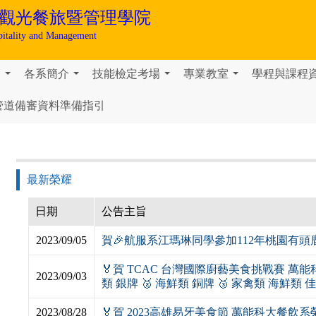
觀光餐旅暨管理學院
pitality and Management
介
各系簡介
技能檢定考場
專業教室
學程與課程
...
...
...
...
管道備審資料準備指引
最新榮耀
日期
公告主旨
2023/09/05
賀🎉航服系江瑪琳同學參加112年桃園有
🏅️賀 TCAC 台灣國際廚藝美食挑戰賽 
2023/09/03
類 銀牌 🥈 海鮮類 銅牌 🥉 家禽類 海鮮類 
2023/08/28
🏅️賀 2023高雄易牙美食節 萬能科大餐飲