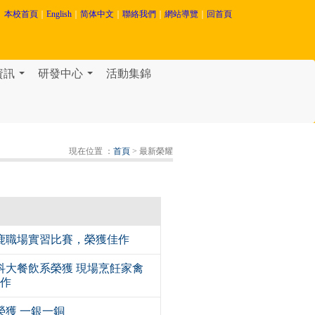
本校首頁
｜
English
｜
简体中文
｜
聯絡我們
｜
網站導覽
｜
回首頁
資訊
研發中心
活動集錦
...
...
現在位置 ：
首頁
> 最新榮耀
頭鹿職場實習比賽，榮獲佳作
萬能科大餐飲系榮獲 現場烹飪家禽
佳作
系榮獲 一銀一銅