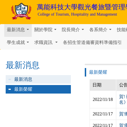
萬能科技大學
觀光餐旅暨管理
College of Tourism, Hospitality and Management
最新消息
關於學院
院長簡介
各系簡介
技能
...
...
...
...
學生成就
求職資訊
各招生管道備審資料準備指引
...
...
最新消息
最新榮耀
最新消息
日期
公
最新榮耀
賀!
2022/11/18
名
2022/11/17
賀
2022/11/17
賀